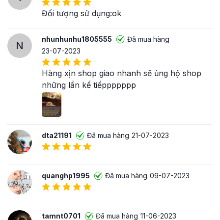
giảm lo âu, trầm cảm kéo dài.
Đối tượng sử dụng:ok
Phụ liệu
(vỏ nang gelatin, aerosil, calci carbonat,
magie stearate, talc, tinh bột) là các thành phần
nhunhunhu1805555
Đã mua hàng
phụ trợ, giữ vai trò bảo quản và tạo dạng viên nén
N
23-07-2023
tiện lợi cho sản phẩm.
Công dụng
Hàng xịn shop giao nhanh sẽ ủng hộ shop
những lần kế tiếppppppp
Nhờ sự kết hợp độc đáo từ những thành phần trên,
Đông trùng hạ thảo Thái Minh dạng viên
hứa hẹn
đem lại nhiều công dụng đáng kinh ngạc đối với sức
khỏe dựa trên cơ chế 4 trong 1:
dta21191
Đã mua hàng
21-07-2023
quanghp1995
Đã mua hàng
09-07-2023
tamnt0701
Đã mua hàng
11-06-2023