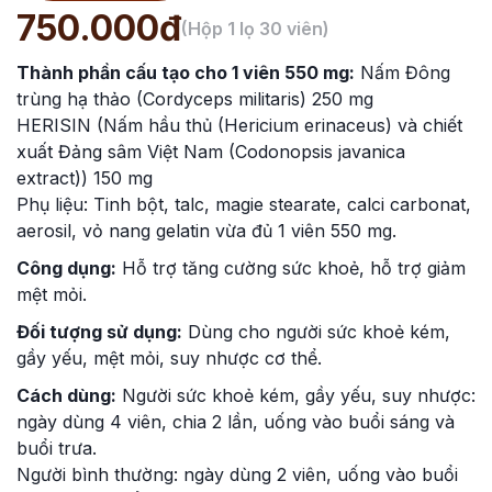
750.000đ
(Hộp 1 lọ 30 viên)
Thành phần cấu tạo cho 1 viên 550 mg:
Nấm Đông
trùng hạ thảo (Cordyceps militaris) 250 mg
HERISIN (Nấm hầu thủ (Hericium erinaceus) và chiết
xuất Đảng sâm Việt Nam (Codonopsis javanica
extract)) 150 mg
Phụ liệu: Tinh bột, talc, magie stearate, calci carbonat,
aerosil, vỏ nang gelatin vừa đủ 1 viên 550 mg.
Công dụng:
Hỗ trợ tăng cường sức khoẻ, hỗ trợ giảm
mệt mỏi.
Đối tượng sử dụng:
Dùng cho người sức khoẻ kém,
gầy yếu, mệt mỏi, suy nhược cơ thể.
Cách dùng:
Người sức khoẻ kém, gầy yếu, suy nhược:
ngày dùng 4 viên, chia 2 lần, uống vào buổi sáng và
buổi trưa.
Người bình thường: ngày dùng 2 viên, uống vào buổi