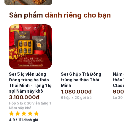
Sản phẩm
dành riêng cho bạn
Set 5 lọ viên uống
Set 6 hộp Trà Đông
Nấm Đông
Đông trùng hạ thảo
trùng hạ thảo Thái
thảo Thái
Thái Minh - Tặng 1 lọ
Minh
Classic 
sợi Nấm sấy khô
1.080.000đ
900.0
3.100.000đ
6 hộp x 20 gói trà
Lọ 30 gram
Hộp 5 lọ x 30 viên tặng 1
Nấm sấy khô
4.9 / 111 đánh giá