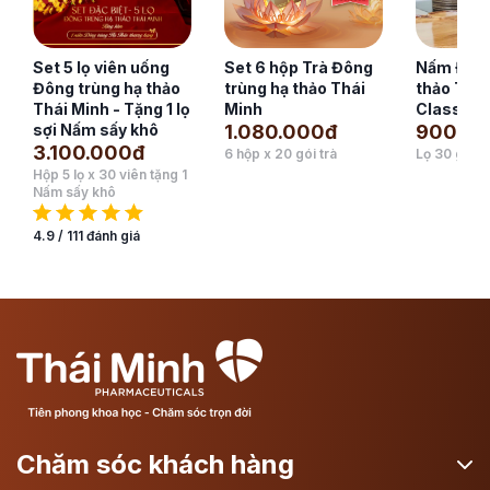
Nấm Đông trùng hạ
Nấm Đông trùng hạ
Trà Sâm 
thảo Thái Minh
thảo Thái Minh
Trùng Th
Classic 30gram
Classic 50gram
180.00
900.000đ
1.400.000đ
1 hộp x 20 g
Lọ 30 gram
Lọ 50 gram
Chăm sóc khách hàng