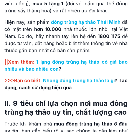
viên uống),
mua 5 tặng 1
(đối với nấm quả thể đông
trùng sấy thăng hoa) và rất nhiều ưu đãi khác.
Hiện nay, sản phẩm
đông trùng hạ thảo Thái Minh
đã
có mặt trên
hơn 10.000
nhà thuốc lớn nhỏ tại Việt
Nam. Do đó, hãy nhanh tay liên hệ đến
1800 1175
để
được tư vấn, đặt hàng hoặc biết thêm thông tin về nhà
thuốc gần bạn nhất có bán sản phẩm.
||Xem thêm:
1 lạng đông trùng hạ thảo có giá bao
nhiêu và bao nhiêu con
?
>>>Bạn có biết:
Nhộng đông trùng hạ thảo là gì
? Tác
dụng, cách sử dụng hiệu quả
II. 9 tiêu chí lựa chọn nơi mua đông
trùng hạ thảo uy tín, chất lượng cao
Trước khi khám phá
mua đông trùng hạ thảo ở đâu
uy tín
, bạn cần hiểu rõ vì sao chúng ta cần làm như