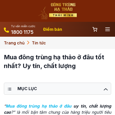
Tư vấn miễn cước
Điểm bán
1800 1175
Trang chủ
Tin tức
Mua đông trùng hạ thảo ở đâu tốt
nhất? Uy tín, chất lượng
MỤC LỤC
“
Mua đông trùng hạ thảo ở đâu
uy tín, chất lượng
cao
?” là mối bận tâm chung của hàng triệu người tiêu