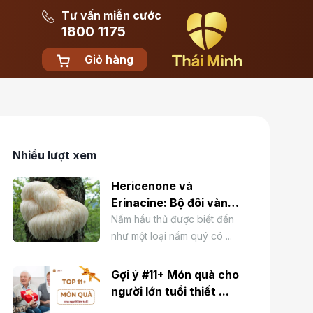
Tư vấn miễn cước
1800 1175
Giỏ hàng
Nhiều lượt xem
Hericenone và
Erinacine: Bộ đôi vàng
trong Nấm Hầu Thủ ...
Nấm hầu thủ được biết đến
như một loại nấm quý có ...
Gợi ý #11+ Món quà cho
người lớn tuổi thiết ...